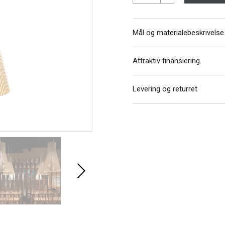
Mål og materialebeskrivelse
Attraktiv finansiering
Højde
Diameter
Levering og returret
Vi har altid gratis levering
Læs mere