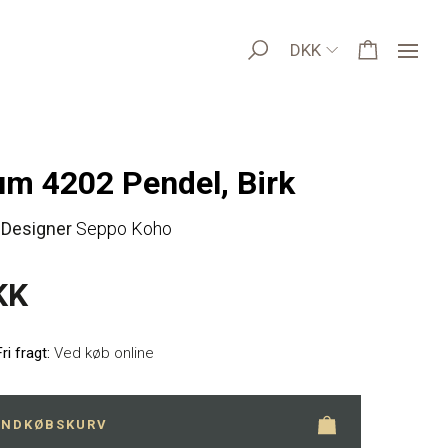
DKK
m 4202 Pendel, Birk
Designer
Seppo Koho
KK
Fri fragt:
Ved køb online
 INDKØBSKURV