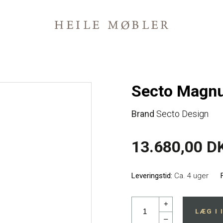
Secto Magnu
Brand
Secto Design
13.680,00 D
Leveringstid:
Ca. 4 uger
+
LÆG I
–