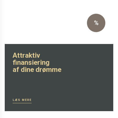
skammel
Eksklusiv sort primo læder
%
SE MERE HER
Attraktiv
finansiering
af dine drømme
LÆS MERE