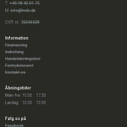
T:
+45 98 42 01 75
M:
info@heile.dk
CVR-nr.:
32656528
Information
Finansiering
Indretning
Handelsbetingelser
Fortrydelsesret
Kontakt os
Åbningstider
Man-fre:
10.00 - 17.30
Lørdag:
10.00 - 13.00
Følg os på
Facebook