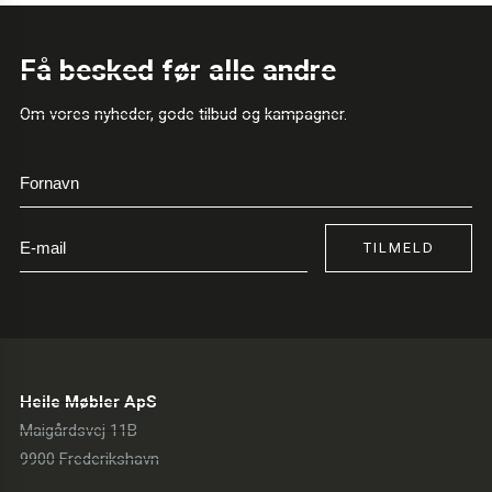
Få besked før alle andre
Om vores nyheder, gode tilbud og kampagner.
TILMELD
Heile Møbler ApS
Maigårdsvej 11B
9900 Frederikshavn