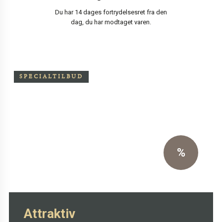
Du har 14 dages fortrydelsesret fra den
dag, du har modtaget varen.
SPECIALTILBUD
Særpris på Oxchair inkl.
skammel
Eksklusiv sort primo læder
%
SE MERE HER
Attraktiv