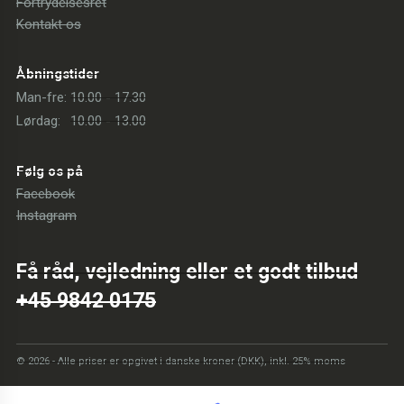
Fortrydelsesret
Kontakt os
Åbningstider
Man-fre:
10.00 - 17.30
Lørdag:
10.00 - 13.00
Følg os på
Facebook
Instagram
Få råd, vejledning eller et godt tilbud
+45 9842 0175
© 2026 - Alle priser er opgivet i danske kroner (DKK), inkl. 25% moms