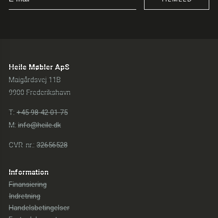
Heile Møbler ApS
Maigårdsvej 11B
9900 Frederikshavn
T:
+45 98 42 01 75
M:
info@heile.dk
CVR-nr.:
32656528
Information
Finansiering
Indretning
Handelsbetingelser