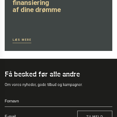
finansiering
af dine drømme
LÆS MERE
Få besked før alle andre
Om vores nyheder, gode tilbud og kampagner.
TILMELD