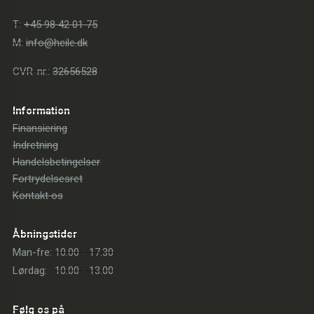
T:
+45 98 42 01 75
M:
info@heile.dk
CVR-nr.:
32656528
Information
Finansiering
Indretning
Handelsbetingelser
Fortrydelsesret
Kontakt os
Åbningstider
Man-fre:
10.00 - 17.30
Lørdag:
10.00 - 13.00
Følg os på