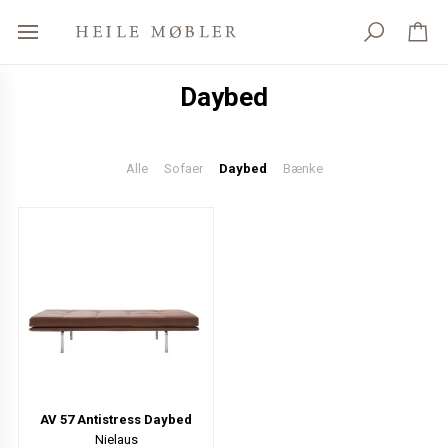
Daybed
Alle
Sofaer
Daybed
Bænke
AV 57 Antistress Daybed
Nielaus