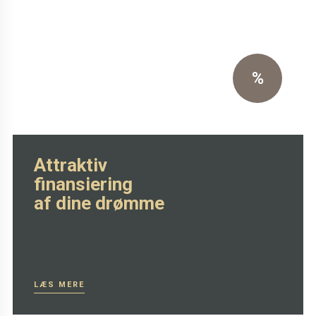
Særpris på Oxchair inkl.
skammel
Eksklusiv sort primo læder
%
SE MERE HER
Attraktiv
finansiering
af dine drømme
LÆS MERE