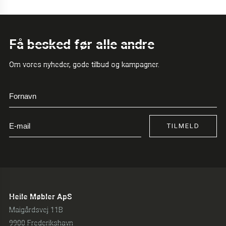
Få besked før alle andre
Om vores nyheder, gode tilbud og kampagner.
TILMELD
Heile Møbler ApS
Maigårdsvej 11B
9900 Frederikshavn