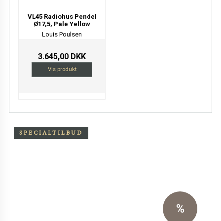
VL45 Radiohus Pendel
Ø17,5, Pale Yellow
Louis Poulsen
3.645,00 DKK
Vis produkt
SPECIALTILBUD
Særpris på Oxchair inkl.
skammel
Eksklusiv sort primo læder
%