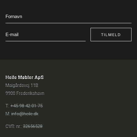
TILMELD
Heile Møbler ApS
Maigårdsvej 11B
9900 Frederikshavn
T:
+45 98 42 01 75
M:
info@heile.dk
CVR-nr.:
32656528