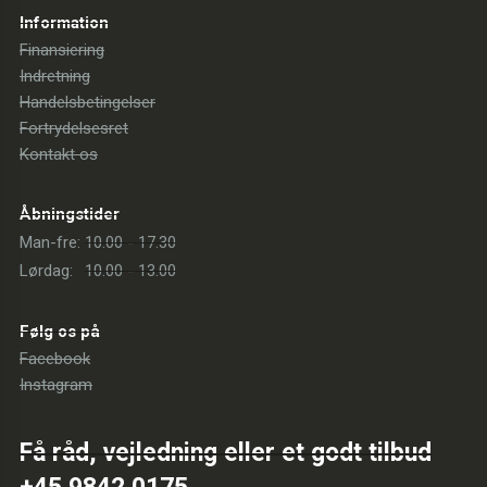
Information
Finansiering
Indretning
Handelsbetingelser
Fortrydelsesret
Kontakt os
Åbningstider
Man-fre:
10.00 - 17.30
Lørdag:
10.00 - 13.00
Følg os på
Facebook
Instagram
Få råd, vejledning eller et godt tilbud