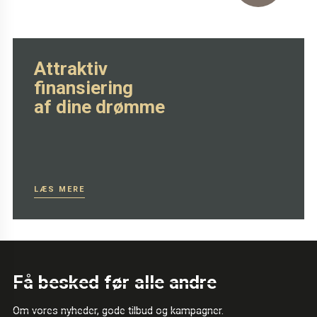
SE MERE HER
Attraktiv
finansiering
af dine drømme
LÆS MERE
Få besked før alle andre
Om vores nyheder, gode tilbud og kampagner.