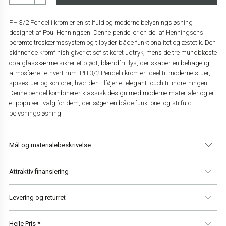
PH 3/2 Pendel i krom er en stilfuld og moderne belysningsløsning
designet af Poul Henningsen. Denne pendel er en del af Henningsens
berømte treskærmssystem og tilbyder både funktionalitet og æstetik. Den
skinnende kromfinish giver et sofistikeret udtryk, mens de tre mundblæste
opalglasskærme sikrer et blødt, blændfrit lys, der skaber en behagelig
atmosfære i ethvert rum. PH 3/2 Pendel i krom er ideel til moderne stuer,
spisestuer og kontorer, hvor den tilføjer et elegant touch til indretningen.
Denne pendel kombinerer klassisk design med moderne materialer og er
et populært valg for dem, der søger en både funktionel og stilfuld
belysningsløsning.
Mål og materialebeskrivelse
Attraktiv finansiering
Materialer
Mundblæste hvide opalglasskærme med
højglansforkromet ophæng
Levering og returret
Højde
24,2 cm
Diameter
28,5 cm
Vi har altid gratis levering i Danmark og 14 dages returret.
Heile Pris *
Ledningslængde
3 meter