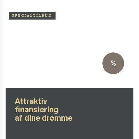
SPECIALTILBUD
Særpris på Oxchair inkl.
skammel
Eksklusiv sort primo læder
%
SE MERE HER
Attraktiv
finansiering
af dine drømme