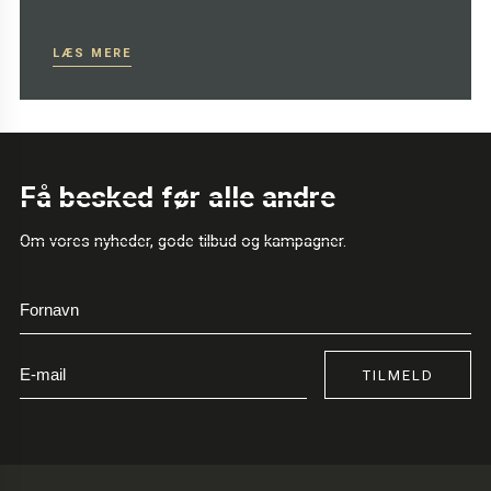
LÆS MERE
Få besked før alle andre
Om vores nyheder, gode tilbud og kampagner.
TILMELD