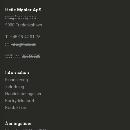
Heile Møbler ApS
Maigårdsvej 11B
9900 Frederikshavn
T:
+45 98 42 01 75
M:
info@heile.dk
CVR-nr.:
32656528
Information
Finansiering
Indretning
Handelsbetingelser
Fortrydelsesret
Kontakt os
Åbningstider