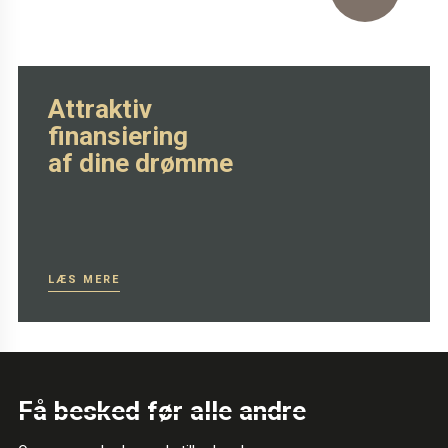
SE MERE HER
Attraktiv
finansiering
af dine drømme
LÆS MERE
Få besked før alle andre