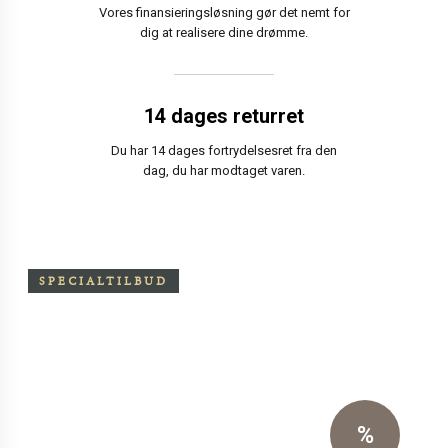
Vores finansieringsløsning gør det nemt for
dig at realisere dine drømme.
14 dages returret
Du har 14 dages fortrydelsesret fra den
dag, du har modtaget varen.
SPECIALTILBUD
Særpris på Oxchair inkl.
skammel
Eksklusiv sort primo læder
%