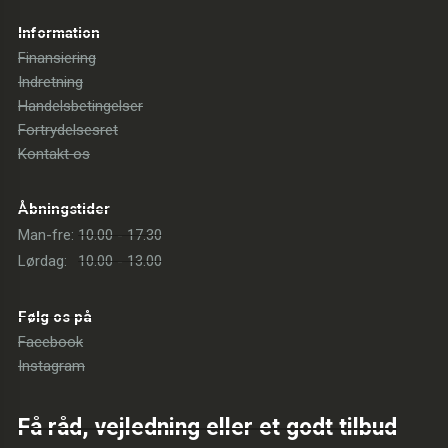
Information
Finansiering
Indretning
Handelsbetingelser
Fortrydelsesret
Kontakt os
Åbningstider
Man-fre:
10.00 - 17.30
Lørdag:
10.00 - 13.00
Følg os på
Facebook
Instagram
Få råd, vejledning eller et godt tilbud