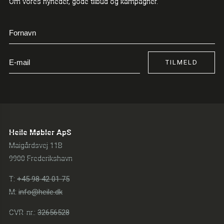
Om vores nyheder, gode tilbud og kampagner.
TILMELD
Heile Møbler ApS
Maigårdsvej 11B
9900 Frederikshavn
T:
+45 98 42 01 75
M:
info@heile.dk
CVR-nr.:
32656528