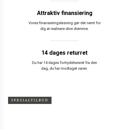
Attraktiv finansiering
Vores finansieringsløsning gør det nemt for
dig at realisere dine drømme.
14 dages returret
Du har 14 dages fortrydelsesret fra den
dag, du har modtaget varen.
SPECIALTILBUD
Særpris på Oxchair inkl.
skammel