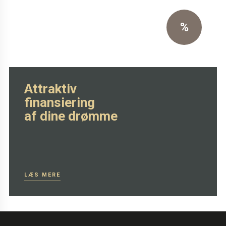
Eksklusiv sort primo læder
%
SE MERE HER
Attraktiv
finansiering
af dine drømme
LÆS MERE