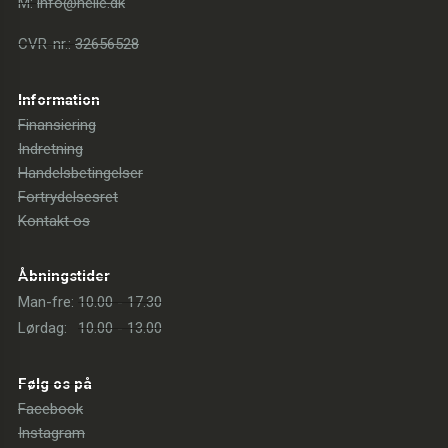
M:
info@heile.dk
CVR-nr.:
32656528
Information
Finansiering
Indretning
Handelsbetingelser
Fortrydelsesret
Kontakt os
Åbningstider
Man-fre:
10.00 - 17.30
Lørdag:
10.00 - 13.00
Følg os på
Facebook
Instagram