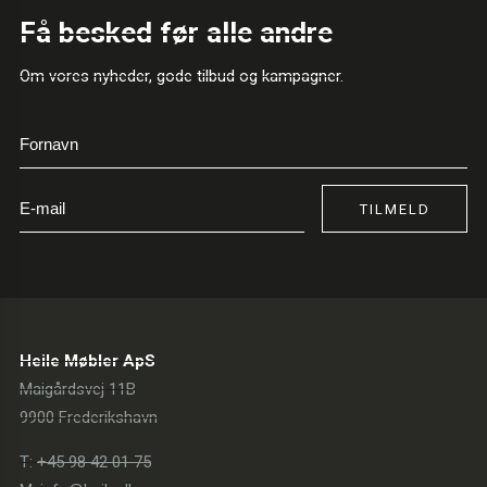
Få besked før alle andre
Om vores nyheder, gode tilbud og kampagner.
TILMELD
Heile Møbler ApS
Maigårdsvej 11B
9900 Frederikshavn
T:
+45 98 42 01 75