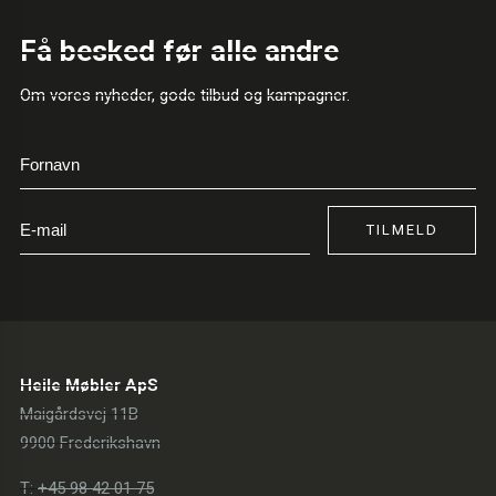
Få besked før alle andre
Om vores nyheder, gode tilbud og kampagner.
TILMELD
Heile Møbler ApS
Maigårdsvej 11B
9900 Frederikshavn
T:
+45 98 42 01 75