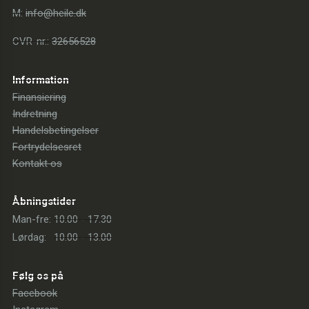
M:
info@heile.dk
CVR-nr.:
32656528
Information
Finansiering
Indretning
Handelsbetingelser
Fortrydelsesret
Kontakt os
Åbningstider
Man-fre:
10.00 - 17.30
Lørdag:
10.00 - 13.00
Følg os på
Facebook