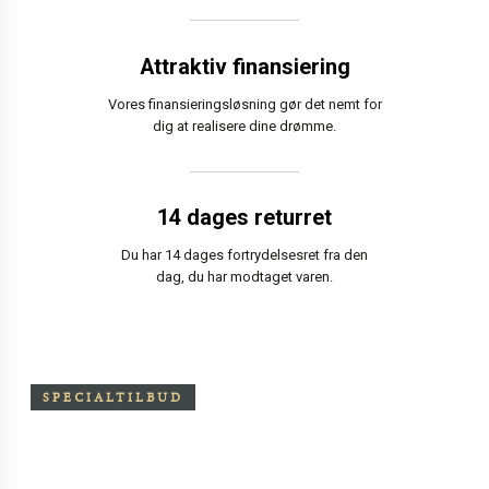
Attraktiv finansiering
Vores finansieringsløsning gør det nemt for
dig at realisere dine drømme.
14 dages returret
Du har 14 dages fortrydelsesret fra den
dag, du har modtaget varen.
SPECIALTILBUD
Særpris på Oxchair inkl.
skammel