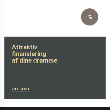
Eksklusiv sort primo læder
%
SE MERE HER
Attraktiv
finansiering
af dine drømme
LÆS MERE