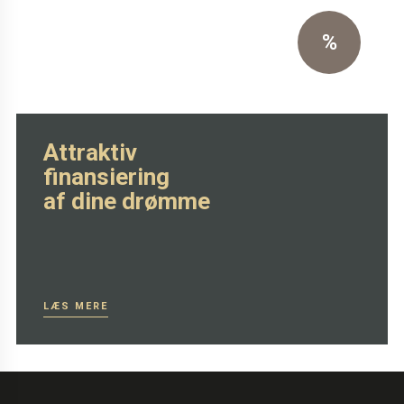
%
SE MERE HER
Attraktiv
finansiering
af dine drømme
LÆS MERE