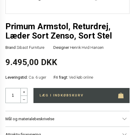
Primum Armstol, Returdrej,
Læder Sort Zenso, Sort Stel
Brand
Sibast Furniture
Designer
Henrik Hvid Hansen
9.495,00 DKK
Leveringstid:
Ca. 6 uger
Fri fragt:
Ved køb online
+
LÆG I INDKØBSKURV
–
Mål og materialebeskrivelse
Attraktiv finansiering
Dybde
54 cm