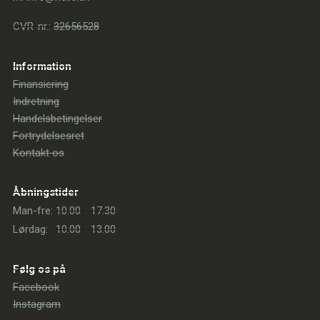
CVR-nr.:
32656528
Information
Finansiering
Indretning
Handelsbetingelser
Fortrydelsesret
Kontakt os
Åbningstider
Man-fre:
10.00 - 17.30
Lørdag:
10.00 - 13.00
Følg os på
Facebook
Instagram