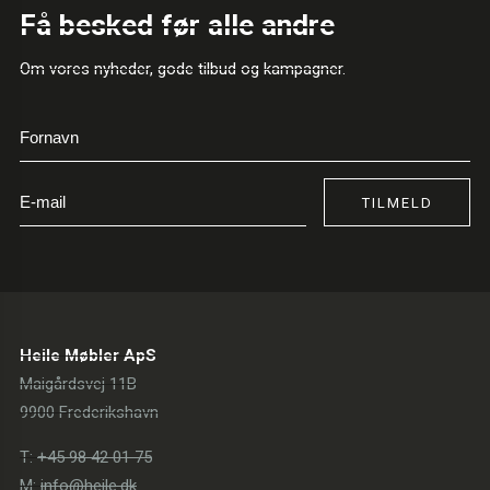
Få besked før alle andre
Om vores nyheder, gode tilbud og kampagner.
TILMELD
Heile Møbler ApS
Maigårdsvej 11B
9900 Frederikshavn
T:
+45 98 42 01 75
M:
info@heile.dk