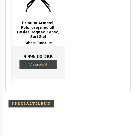
Primum Armstol,
Returdrej med tilt,
Læder Cognac Zenso,
Sort Stel
Sibast Furniture
9.995,00 DKK
Vis produkt
SPECIALTILBUD
Særpris på Oxchair inkl.
skammel
Eksklusiv sort primo læder