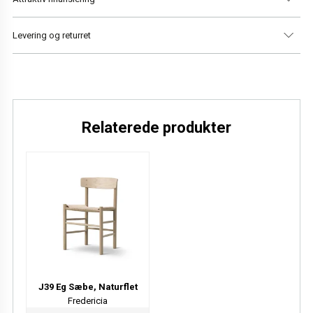
Højde
79 cm
Levering og returret
Siddehøjde
45 cm
Sædedybde
44 cm
Vi har altid gratis levering i Danmark og 14 dages returret.
Læs mere
Relaterede produkter
J39 Eg Sæbe, Naturflet
Fredericia