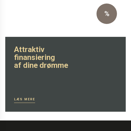
%
SE MERE HER
Attraktiv
finansiering
af dine drømme
LÆS MERE