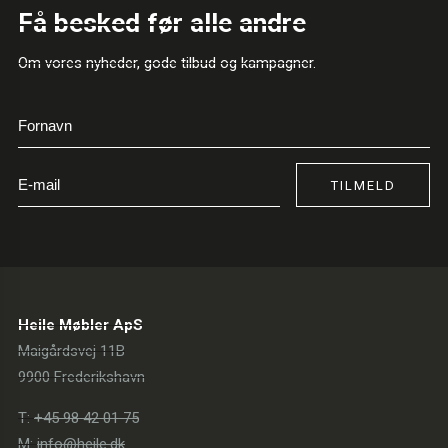
Få besked før alle andre
Om vores nyheder, gode tilbud og kampagner.
TILMELD
Heile Møbler ApS
Maigårdsvej 11B
9900 Frederikshavn
T:
+45 98 42 01 75
M:
info@heile.dk