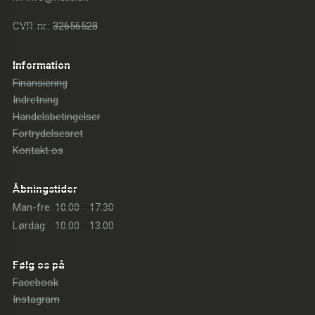
CVR-nr.:
32656528
Information
Finansiering
Indretning
Handelsbetingelser
Fortrydelsesret
Kontakt os
Åbningstider
Man-fre:
10.00 - 17.30
Lørdag:
10.00 - 13.00
Følg os på
Facebook
Instagram