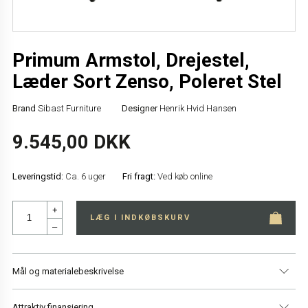
Primum Armstol, Drejestel,
Læder Sort Zenso, Poleret Stel
Brand
Sibast Furniture
Designer
Henrik Hvid Hansen
9.545,00 DKK
Leveringstid:
Ca. 6 uger
Fri fragt:
Ved køb online
+
LÆG I INDKØBSKURV
–
Mål og materialebeskrivelse
Attraktiv finansiering
Dybde
54 cm