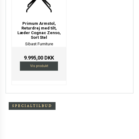
Primum Armstol,
Returdrej med tilt,
Læder Cognac Zenso,
Sort Stel
Sibast Furniture
9.995,00 DKK
Vis produkt
SPECIALTILBUD
Særpris på Oxchair inkl.
skammel
Eksklusiv sort primo læder