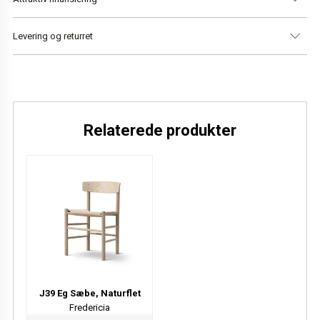
Højde
79 cm
Levering og returret
Siddehøjde
45 cm
Sædedybde
44 cm
Vi har altid gratis levering i Danmark og 14 dages returret.
Læs mere
Relaterede produkter
J39 Eg Sæbe, Naturflet
Fredericia