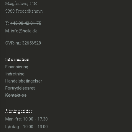
Maigårdsvej 11B
9900 Frederikshavn
T:
+45 98 42 01 75
M:
info@heile.dk
CVR-nr.:
32656528
Information
Finansiering
Indretning
Handelsbetingelser
Fortrydelsesret
Kontakt os
Åbningstider
Man-fre:
10.00 - 17.30
Lørdag:
10.00 - 13.00