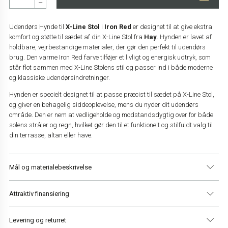
–
Udendørs Hynde til
X-Line Stol
i
Iron Red
er designet til at give ekstra
komfort og støtte til sædet af din X-Line Stol fra
Hay
. Hynden er lavet af
holdbare, vejrbestandige materialer, der gør den perfekt til udendørs
brug. Den varme Iron Red farve tilføjer et livligt og energisk udtryk, som
står flot sammen med X-Line Stolens stil og passer ind i både moderne
og klassiske udendørsindretninger.
Hynden er specielt designet til at passe præcist til sædet på X-Line Stol,
og giver en behagelig siddeoplevelse, mens du nyder dit udendørs
område. Den er nem at vedligeholde og modstandsdygtig over for både
solens stråler og regn, hvilket gør den til et funktionelt og stilfuldt valg til
din terrasse, altan eller have.
Mål og materialebeskrivelse
Attraktiv finansiering
Materialer
Tekstil
Bredde
42,5 cm
Levering og returret
Dybde
39 cm