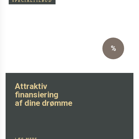
SPECIALTILBUD
Særpris på Oxchair inkl.
skammel
Eksklusiv sort primo læder
%
SE MERE HER
Attraktiv
finansiering
af dine drømme