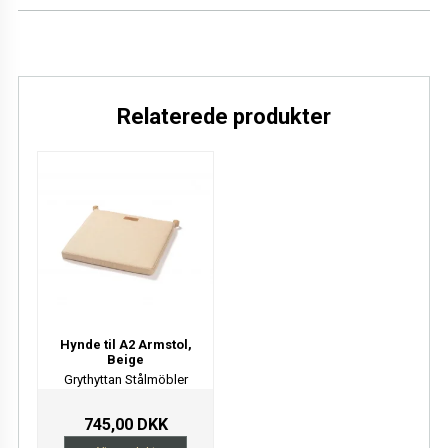
Højde
2 cm
Vi har altid gratis levering i Danmark og 14 dages returret.
Læs mere
Relaterede produkter
Hynde til A2 Armstol,
Beige
Grythyttan Stålmöbler
745,00 DKK