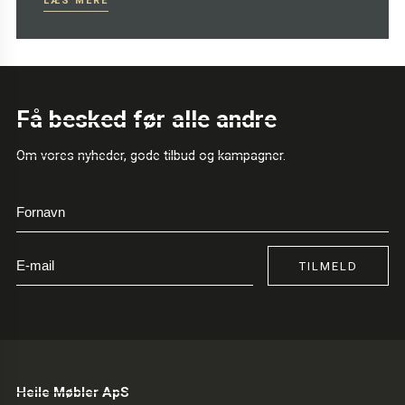
LÆS MERE
Få besked før alle andre
Om vores nyheder, gode tilbud og kampagner.
TILMELD
Heile Møbler ApS