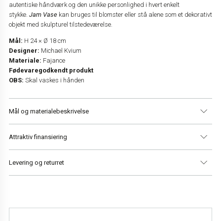
autentiske håndværk og den unikke personlighed i hvert enkelt
stykke.
Jam Vase
kan bruges til blomster eller stå alene som et dekorativt
objekt med skulpturel tilstedeværelse.
Mål:
H 24 × Ø 18 cm
Designer:
Michael Kvium
Materiale:
Fajance
Fødevaregodkendt produkt
OBS:
Skal vaskes i hånden
Mål og materialebeskrivelse
Attraktiv finansiering
Materialer
Fajance
Højde
24 cm
Levering og returret
Diameter
18 cm
Vi har altid gratis levering i Danmark og 14 dages returret.
Læs mere