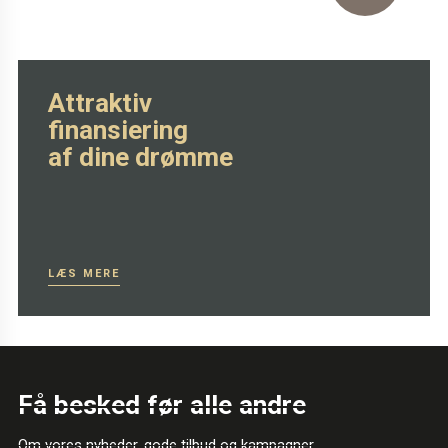
SE MERE HER
Attraktiv
finansiering
af dine drømme
LÆS MERE
Få besked før alle andre
Om vores nyheder, gode tilbud og kampagner.