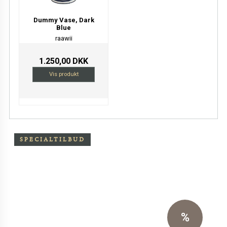
Dummy Vase, Dark
Blue
raawii
1.250,00 DKK
Vis produkt
SPECIALTILBUD
Særpris på Oxchair inkl.
skammel
Eksklusiv sort primo læder
%