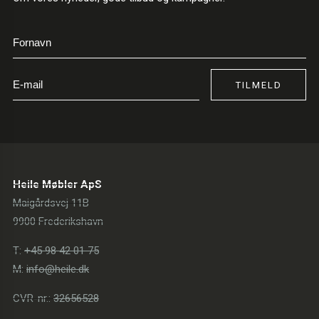
TILMELD
Heile Møbler ApS
Maigårdsvej 11B
9900 Frederikshavn
T:
+45 98 42 01 75
M:
info@heile.dk
CVR-nr.:
32656528