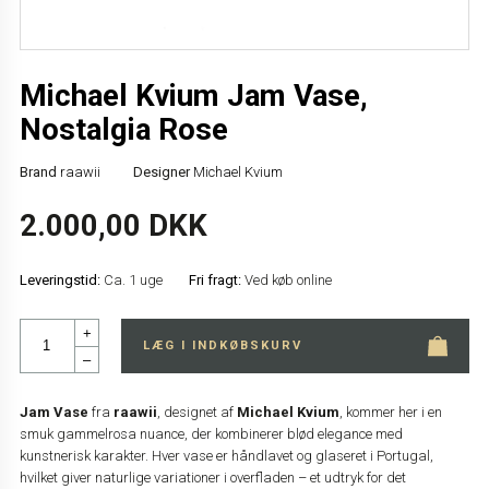
Michael Kvium Jam Vase,
Nostalgia Rose
Brand
raawii
Designer
Michael Kvium
2.000,00 DKK
Leveringstid:
Ca. 1 uge
Fri fragt:
Ved køb online
+
LÆG I INDKØBSKURV
–
Jam Vase
fra
raawii
, designet af
Michael Kvium
, kommer her i en
smuk gammelrosa nuance, der kombinerer blød elegance med
kunstnerisk karakter. Hver vase er håndlavet og glaseret i Portugal,
hvilket giver naturlige variationer i overfladen – et udtryk for det