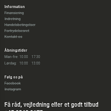
Information
Finansiering
Indretning
Handelsbetingelser
Fortrydelsesret
Kontakt os
Åbningstider
Man-fre:
10.00 - 17.30
Lørdag:
10.00 - 13.00
Følg os på
Facebook
Instagram
Få råd, vejledning eller et godt tilbud