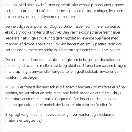
design. Med sine bløde former og velafbalancerede proportioner passer
sofaen naturligt ind i både moderne og klassiske indretninger, hvor den
skaber en varm og indbydende atmosfære.
Denne udgave er polstret i Cognac Gefion læder, som tilfører sofaen et
eksklusivt og karakterfuldt udtryk. Den varme cognacfarve fremhæver
læderets naturlige struktur og giver møblet en levende overflade med
masser af dybde. Med tiden udvikler læderet en smuk patina, som gør
sofaen endnu mere personlig og understreger dens eksklusive kvalitet.
De komfortable hynder er skabt til at give en behagelig siddeoplevelse
med en god balance mellem støtte og blødhed. Uanset om sofaen bruges
til afslapning, samvær eller lange aftener i godt selskab, inviterer den til
komfort i hverdagen.
MH2301 er fremstillet med fokus på solidt håndværk og materialer af høj
kvalitet, hvilket sikrer en sofa med lang holdbarhed og et tidløst udtryk.
Kombinationen af det smukke Cognac Gefion læder og det klassiske
design gør sofaen til et møbel, der bevarer sin charme år efter år.
Et oplagt valg til den stilbevidste bolig, hvor komfort og eksklusive
materialer vægtes højt.