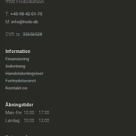
9900 Frederikshavn
T:
+45 98 42 01 75
M:
info@heile.dk
CVR-nr.:
32656528
Information
Finansiering
Indretning
Handelsbetingelser
Fortrydelsesret
Kontakt os
Åbningstider
Man-fre:
10.00 - 17.30
Lørdag:
10.00 - 13.00