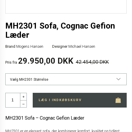
MH2301 Sofa, Cognac Gefion
Læder
Brand
Mogens Hansen
Designer
Michael Hansen
29.950,00 DKK
42.454,00 DKK
Pris fra
Vælg MH2301 Størrelse
+
LÆG I INDKØBSKURV
–
MH2301 Sofa – Cognac Gefion Læder
MH2301 er en elegant sofa, der kombinerer komfort, kvalitet og tidløst