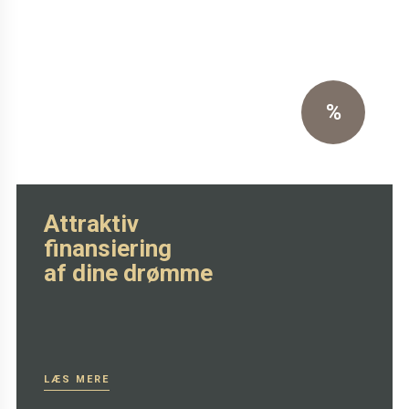
Særpris på Oxchair inkl.
skammel
Eksklusiv sort primo læder
%
SE MERE HER
Attraktiv
finansiering
af dine drømme
LÆS MERE