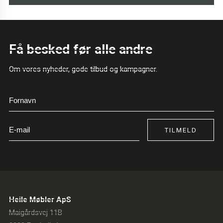
Få besked før alle andre
Om vores nyheder, gode tilbud og kampagner.
TILMELD
Heile Møbler ApS
Maigårdsvej 11B