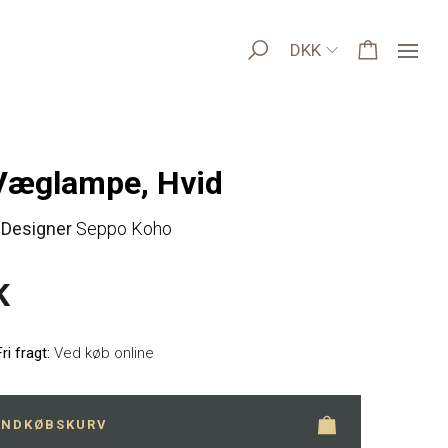
DKK
Væglampe, Hvid
Designer
Seppo Koho
K
Fri fragt:
Ved køb online
 INDKØBSKURV