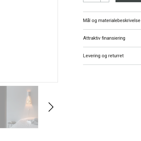
Mål og materialebeskrivelse
Attraktiv finansiering
Bredde
Højde
Ledningslængde
Levering og returret
Vi har altid gratis levering
Læs mere