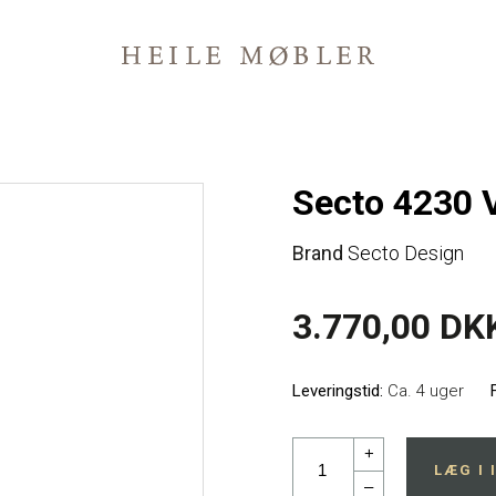
Secto 4230 
Brand
Secto Design
3.770,00 DK
Leveringstid:
Ca. 4 uger
+
LÆG I
–