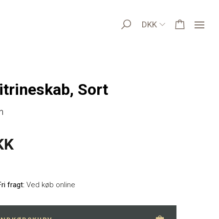
DKK
itrineskab, Sort
n
KK
Fri fragt:
Ved køb online