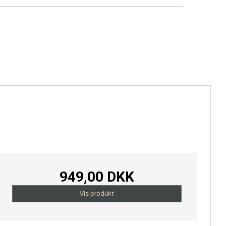
delagtig pris. Heile Pris kan ikke kombineres med
ge rabatter eller lignende. Heile Pris gælder
ngivne produktvarianter og skal ikke betragtes som
 listepris.
949,00 DKK
Vis produkt