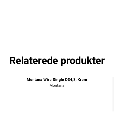
Læs mere
Heile Pris er en ekstra for
rabatkoder, kampagner, øvri
udelukkende de specifikt a
en vejledende udsalgs- eller
Relaterede produkter
Montana Wire Single D34,8, Krom
Montana