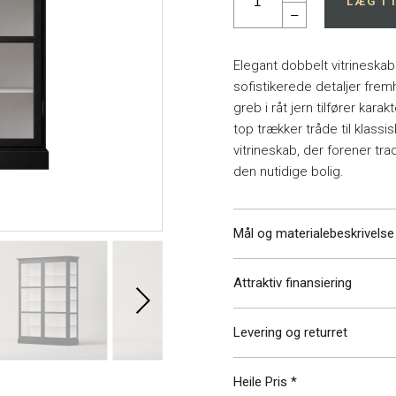
LÆG I
–
Elegant dobbelt vitrineskab
sofistikerede detaljer fre
greb i råt jern tilfører kara
top trækker tråde til klassi
vitrineskab, der forener tr
den nutidige bolig.
Mål og materialebeskrivelse
Attraktiv finansiering
Bredde
Dybde
Højde
Levering og returret
Vægt
Vi har altid gratis levering
Heile Pris *