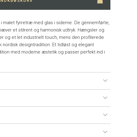
 INDKØBSKURV
 i malet fyrretræ med glas i siderne. De gennemførte,
mhæver et stilrent og harmonisk udtryk. Hængsler og
kter og et let industrielt touch, mens den profilerede
sk nordisk designtradition. Et tidløst og elegant
adition med moderne æstetik og passer perfekt ind i
155 cm
44,5 cm
208,5 cm
75 kg
 i Danmark og 14 dages returret.