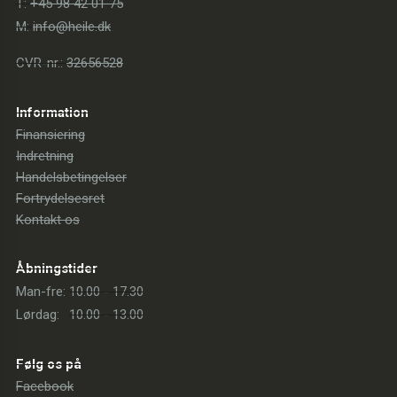
T:
+45 98 42 01 75
M:
info@heile.dk
CVR-nr.:
32656528
Information
Finansiering
Indretning
Handelsbetingelser
Fortrydelsesret
Kontakt os
Åbningstider
Man-fre:
10.00 - 17.30
Lørdag:
10.00 - 13.00
Følg os på
Facebook