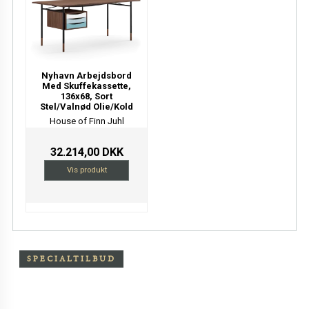
Nyhavn Arbejdsbord
Med Skuffekassette,
136x68, Sort
Stel/Valnød Olie/Kold
House of Finn Juhl
32.214,00 DKK
Vis produkt
SPECIALTILBUD
Særpris på Oxchair inkl.