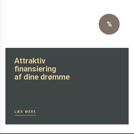
skammel
Eksklusiv sort primo læder
%
SE MERE HER
Attraktiv
finansiering
af dine drømme
LÆS MERE