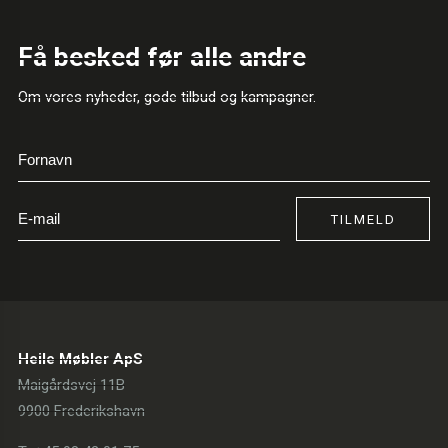
Få besked før alle andre
Om vores nyheder, gode tilbud og kampagner.
TILMELD
Heile Møbler ApS
Maigårdsvej 11B
9900 Frederikshavn