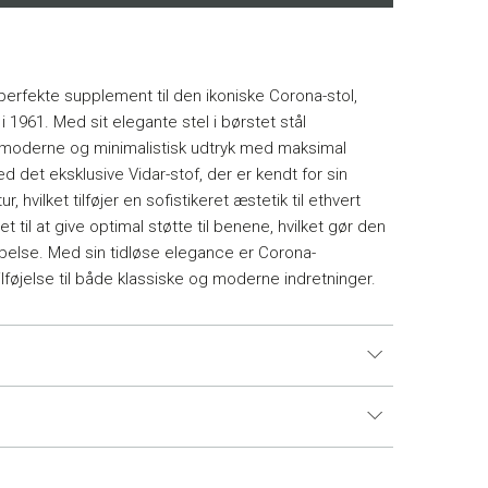
erfekte supplement til den ikoniske Corona-stol,
i 1961. Med sit elegante stel i børstet stål
moderne og minimalistisk udtryk med maksimal
d det eksklusive Vidar-stof, der er kendt for sin
, hvilket tilføjer en sofistikeret æstetik til ethvert
til at give optimal støtte til benene, hvilket gør den
dybelse. Med sin tidløse elegance er Corona-
føjelse til både klassiske og moderne indretninger.
 i Danmark og 14 dages returret.