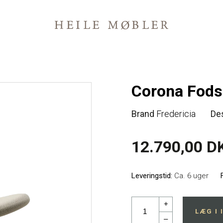
Corona Fods
Brand
Fredericia
De
12.790,00 D
Leveringstid:
Ca. 6 uger
+
LÆG I
–