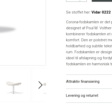
Se stoffet her:
Vidar 0222
Corona-fodskamlen er det p
designet af Poul M. Volther 
kombinerer fodskamlen et 
komfort. Den er polstret me
holdbarhed og subtile tekstur
rum. Fodskamlen er designet 
ideel til afslapning og for
fodskamlen en harmonisk til
Attraktiv finansiering
Levering og returret
Vi har altid gratis levering