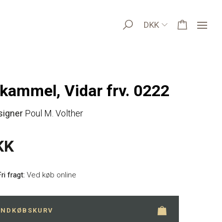
DKK
kammel, Vidar frv. 0222
signer
Poul M. Volther
KK
Fri fragt:
Ved køb online
 INDKØBSKURV